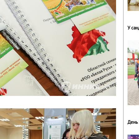
У са
День