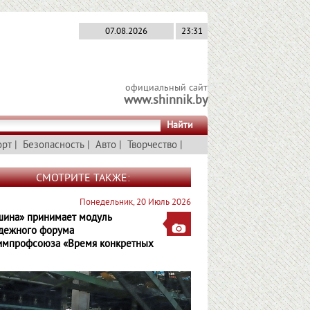
07.08.2026
23:31
официальный сайт
www.shinnik.by
Найти
орт
|
Безопасность
|
Авто
|
Творчество
|
СМОТРИТЕ ТАКЖЕ:
Понедельник, 20 Июль 2026
шина» принимает модуль
дежного форума
импрофсоюза «Время конкретных