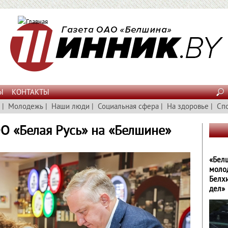
Ы
КОНТАКТЫ
|
Молодежь
|
Наши люди
|
Социальная сфера
|
На здоровье
|
Сп
О «Белая Русь» на «Белшине»
«Бел
моло
Белх
дел»