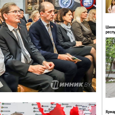
Шинн
респ
Ярмар