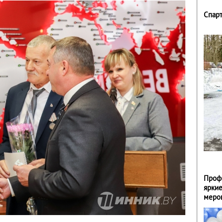
Спар
Проф
ярки
меро