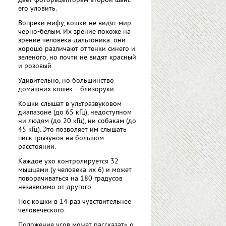
дает фоторецепторам второй шанс
его уловить.
Вопреки мифу, кошки не видят мир
черно-белым. Их зрение похоже на
зрение человека-дальтоника: они
хорошо различают оттенки синего и
зеленого, но почти не видят красный
и розовый.
Удивительно, но большинство
домашних кошек – близоруки.
Кошки слышат в ультразвуковом
диапазоне (до 65 кГц), недоступном
ни людям (до 20 кГц), ни собакам (до
45 кГц). Это позволяет им слышать
писк грызунов на большом
расстоянии.
Каждое ухо контролируется 32
мышцами (у человека их 6) и может
поворачиваться на 180 градусов
независимо от другого.
Нос кошки в 14 раз чувствительнее
человеческого.
Положение усов может рассказать о