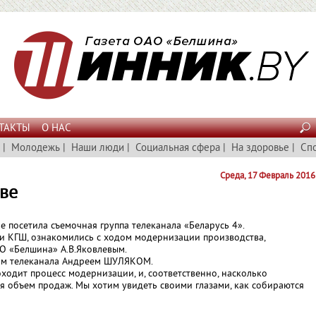
ТАКТЫ
О НАС
|
Молодежь
|
Наши люди
|
Социальная сфера
|
На здоровье
|
Сп
Среда, 17 Февраль 2016
ве
е посетила съемочная группа телеканала «Беларусь 4».
и КГШ, ознакомились с ходом модернизации производства,
О «Белшина» А.В.Яковлевым.
ром телеканала Андреем ШУЛЯКОМ.
оходит процесс модернизации, и, соответственно, насколько
я объем продаж. Мы хотим увидеть своими глазами, как собираются